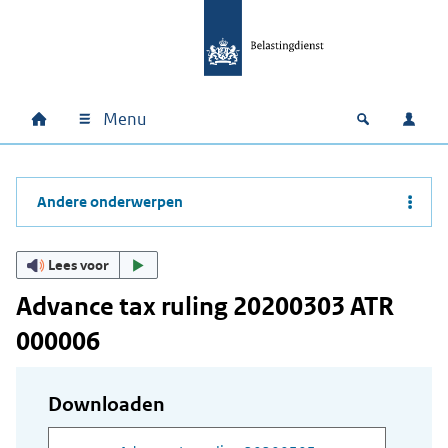
Ga naar hoofdinhoud
Ga direct naar hoofdnavigatie
Ga direct naar footer
Menu
Home
Open zoek
Inlo
Hoofdnavigatie
Andere onderwerpen
Lees voor
Advance tax ruling 20200303 ATR
000006
Downloaden