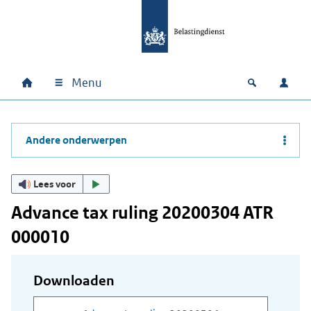
Ga naar hoofdinhoud
Ga direct naar hoofdnavigatie
Ga direct naar footer
Menu
Home
Open zoek
Inlo
Hoofdnavigatie
Andere onderwerpen
Lees voor
Advance tax ruling 20200304 ATR
000010
Downloaden