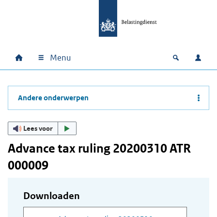
Ga naar hoofdinhoud
Ga direct naar hoofdnavigatie
Ga direct naar footer
Menu
Home
Open zoek
Inlo
Hoofdnavigatie
Andere onderwerpen
Lees voor
Advance tax ruling 20200310 ATR
000009
Downloaden