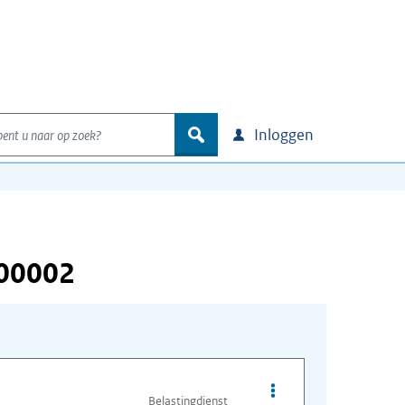
nt u naar op zoek?
zoek
Inloggen
000002
Opties van bestand A
Belastingdienst