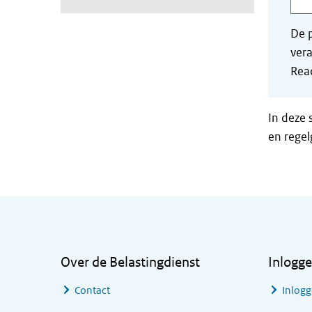
De p
vera
Read
In deze 
en regel
Algemene informatie
Over de Belastingdienst
Inlogg
Contact
Inlogg