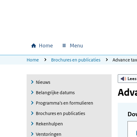
Ga naar hoofdinhoud
Ga direct naar hoofdnavigatie
Ga direct naar footer
Home
Menu
Hoofdnavigatie
U bevindt zich hier:
Home
Brochures en publicaties
Advance ta
Lees
Nieuws
Adva
Belangrijke datums
Programma's en formulieren
Brochures en publicaties
Do
Rekenhulpen
Verstoringen