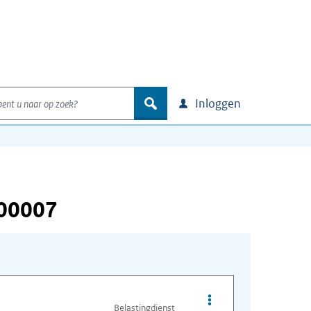
nt u naar op zoek?
zoek
Inloggen
000007
Belastingdienst