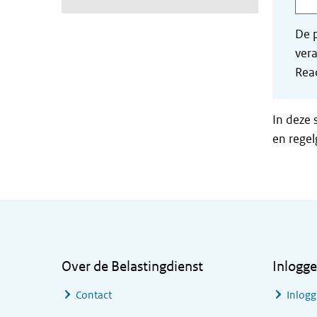
De p
vera
Read
In deze 
en regel
Algemene informatie
Over de Belastingdienst
Inlogg
Contact
Inlogg