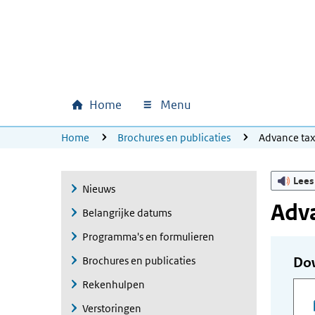
Ga naar hoofdinhoud
Ga direct naar hoofdnavigatie
Ga direct naar footer
Home
Menu
Hoofdnavigatie
U bevindt zich hier:
Home
Brochures en publicaties
Advance ta
Lees
Nieuws
Adva
Belangrijke datums
Programma's en formulieren
Brochures en publicaties
Do
Rekenhulpen
Verstoringen