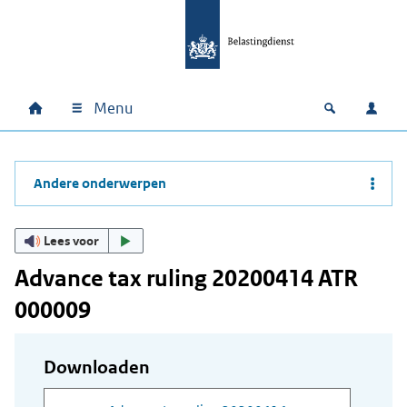
Ga naar hoofdinhoud
Ga direct naar hoofdnavigatie
Ga direct naar footer
Menu
Home
Open zoek
Inlo
Hoofdnavigatie
Andere onderwerpen
Lees voor
Advance tax ruling 20200414 ATR
000009
Downloaden