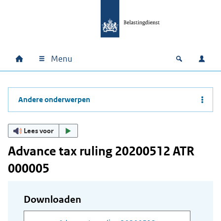
Ga naar hoofdinhoud
Ga direct naar hoofdnavigatie
Ga direct naar footer
Menu
Home
Open zoek
Inlo
Hoofdnavigatie
Andere onderwerpen
Lees voor
Advance tax ruling 20200512 ATR
000005
Downloaden