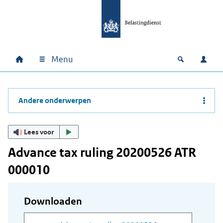
Ga naar hoofdinhoud
Ga direct naar hoofdnavigatie
Ga direct naar footer
Menu
Home
Open zoek
Inlo
Hoofdnavigatie
Andere onderwerpen
Lees voor
Advance tax ruling 20200526 ATR
000010
Downloaden