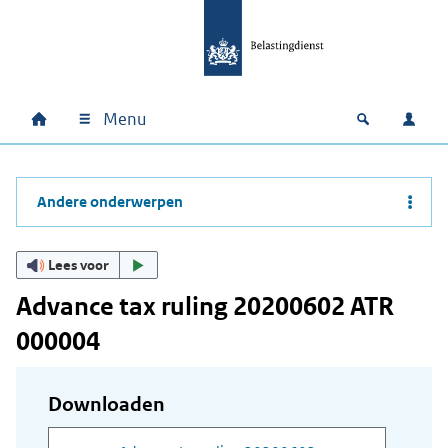
Ga naar hoofdinhoud
Ga direct naar hoofdnavigatie
Ga direct naar footer
Menu
Home
Open zoek
Inlo
Hoofdnavigatie
Andere onderwerpen
Lees voor
Advance tax ruling 20200602 ATR
000004
Downloaden