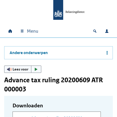
Ga naar hoofdinhoud
Ga direct naar hoofdnavigatie
Ga direct naar footer
Menu
Home
Open zoek
Inlo
Hoofdnavigatie
Andere onderwerpen
Lees voor
Advance tax ruling 20200609 ATR
000003
Downloaden