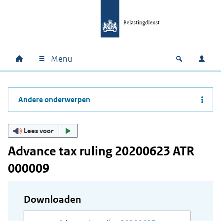
Ga naar hoofdinhoud
Ga direct naar hoofdnavigatie
Ga direct naar footer
Menu
Home
Open zoek
Inlo
Hoofdnavigatie
Andere onderwerpen
Lees voor
Advance tax ruling 20200623 ATR
000009
Downloaden