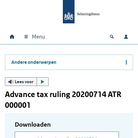
Ga naar hoofdinhoud
Ga direct naar hoofdnavigatie
Ga direct naar footer
Menu
Home
Open zoek
Inlo
Hoofdnavigatie
Andere onderwerpen
Lees voor
Advance tax ruling 20200714 ATR
000001
Downloaden