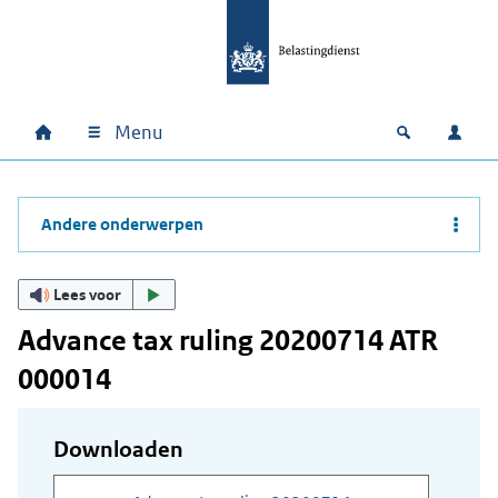
Ga naar hoofdinhoud
Ga direct naar hoofdnavigatie
Ga direct naar footer
Menu
Home
Open zoek
Inlo
Hoofdnavigatie
Andere onderwerpen
Lees voor
Advance tax ruling 20200714 ATR
000014
Downloaden