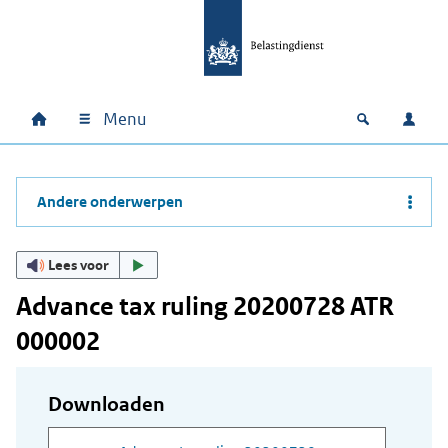
Ga naar hoofdinhoud
Ga direct naar hoofdnavigatie
Ga direct naar footer
Menu
Home
Open zoek
Inlo
Hoofdnavigatie
Andere onderwerpen
Lees voor
Advance tax ruling 20200728 ATR
000002
Downloaden