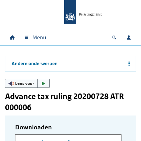
Ga naar hoofdinhoud
Ga direct naar hoofdnavigatie
Ga direct naar footer
Menu
Home
Open zoek
Inlo
Hoofdnavigatie
Andere onderwerpen
Lees voor
Advance tax ruling 20200728 ATR
000006
Downloaden