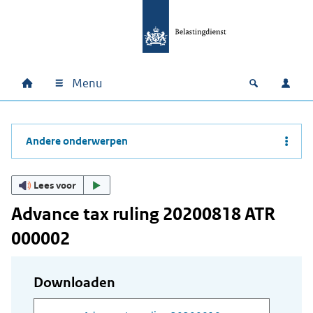
Ga naar hoofdinhoud
Ga direct naar hoofdnavigatie
Ga direct naar footer
Menu
Home
Open zoek
Inlo
Hoofdnavigatie
Andere onderwerpen
Lees voor
Advance tax ruling 20200818 ATR
000002
Downloaden