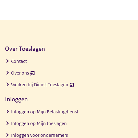
Algemene informatie
Over Toeslagen
Contact
Over ons
(opent
nieuw
Werken bij Dienst Toeslagen
(opent
venster)
nieuw
Inloggen
venster)
Inloggen op Mijn Belastingdienst
Inloggen op Mijn toeslagen
Inloggen voor ondernemers