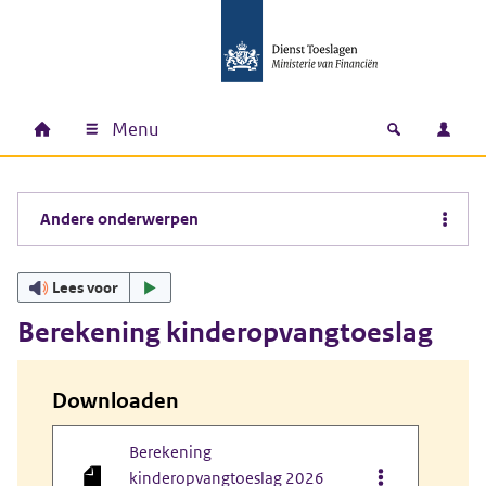
Ga naar hoofdinhoud
Ga direct naar hoofdnavigatie
Ga direct naar footer
Menu
Home
Open zoek
Inlo
Hoofdnavigatie
Andere onderwerpen
Lees voor
Berekening kinderopvangtoeslag
Downloaden
Berekening
Opties van be
kinderopvangtoeslag 2026