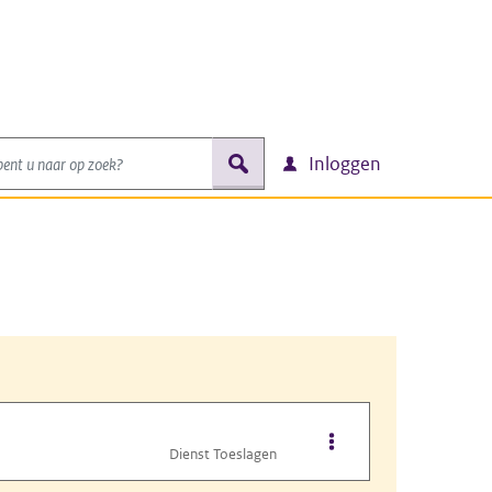
nt u naar op zoek?
zoek
Inloggen
Opties van bestand B
Dienst Toeslagen