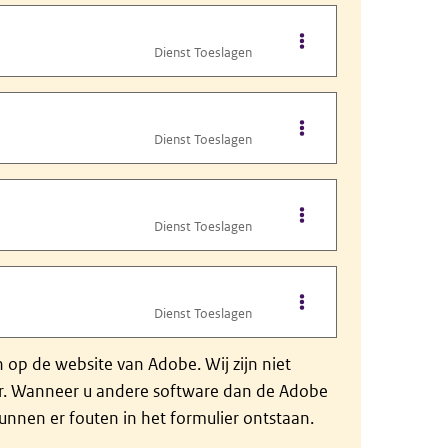
Opties van bestand B
Dienst Toeslagen
Opties van bestand B
Dienst Toeslagen
Opties van bestand B
Dienst Toeslagen
Opties van bestand B
Dienst Toeslagen
op de website van Adobe. Wij zijn niet
der. Wanneer u andere software dan de Adobe
nnen er fouten in het formulier ontstaan.