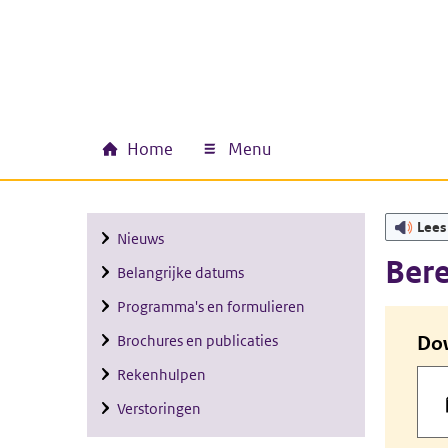
Ga naar hoofdinhoud
Ga direct naar hoofdnavigatie
Ga direct naar footer
Home
Menu
Hoofdnavigatie
Lees
Nieuws
Ber
Belangrijke datums
Programma's en formulieren
Brochures en publicaties
Do
Rekenhulpen
Verstoringen