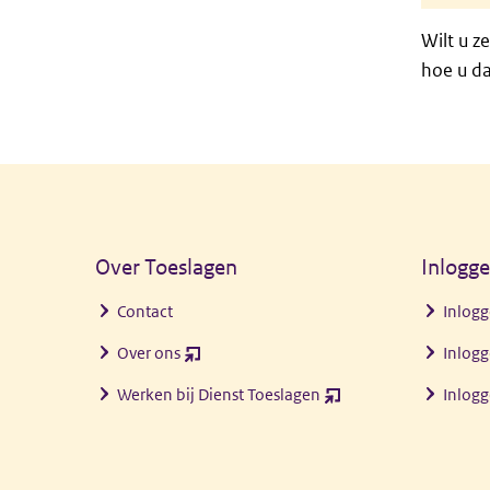
Wilt u z
hoe u da
Algemene informatie
Over Toeslagen
Inlogg
Contact
Inlogg
Over ons
Inlogg
(opent
nieuw
Werken bij Dienst Toeslagen
Inlog
(opent
venster)
nieuw
venster)