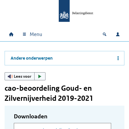
Ga naar hoofdinhoud
Ga direct naar hoofdnavigatie
Ga direct naar footer
Menu
Home
Open zoek
Inlo
Hoofdnavigatie
Andere onderwerpen
Lees voor
cao-beoordeling Goud- en
Zilvernijverheid 2019-2021
Downloaden