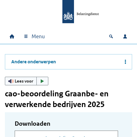
Ga naar hoofdinhoud
Ga direct naar hoofdnavigatie
Ga direct naar footer
Menu
Home
Open zoek
Inlo
Hoofdnavigatie
Andere onderwerpen
Lees voor
cao-beoordeling Graanbe- en
verwerkende bedrijven 2025
Downloaden