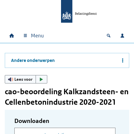
Ga naar hoofdinhoud
Ga direct naar hoofdnavigatie
Ga direct naar footer
Menu
Home
Open zoek
Inlo
Hoofdnavigatie
Andere onderwerpen
Lees voor
cao-beoordeling Kalkzandsteen- en
Cellenbetonindustrie 2020-2021
Downloaden