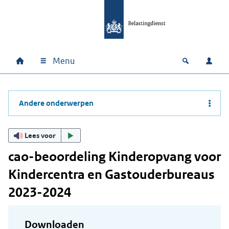
Ga naar hoofdinhoud
Ga direct naar hoofdnavigatie
Ga direct naar footer
Menu
Home
Open zoek
Inlo
Hoofdnavigatie
Andere onderwerpen
Lees voor
cao-beoordeling Kinderopvang voor
Kindercentra en Gastouderbureaus
2023-2024
Downloaden