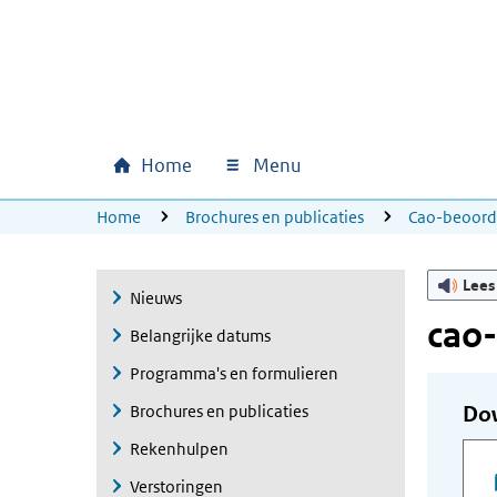
Ga naar hoofdinhoud
Ga direct naar hoofdnavigatie
Ga direct naar footer
Home
Menu
Hoofdnavigatie
U bevindt zich hier:
Home
Brochures en publicaties
Cao-beoord
Lees
Nieuws
cao
Belangrijke datums
Programma's en formulieren
Brochures en publicaties
Do
Rekenhulpen
Verstoringen