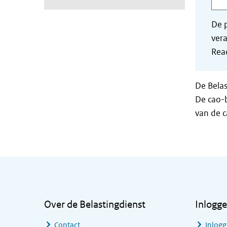
De p
vera
Read
De Belas
De cao-b
van de 
Algemene informatie
Over de Belastingdienst
Inlogg
Contact
Inlogg