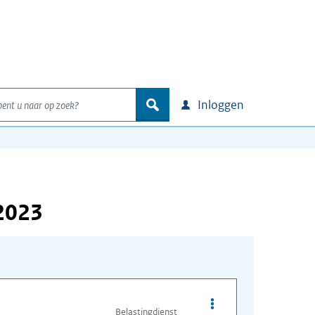
nt u naar op zoek?
zoek
Inloggen
2023
Opties van bestand c
Belastingdienst