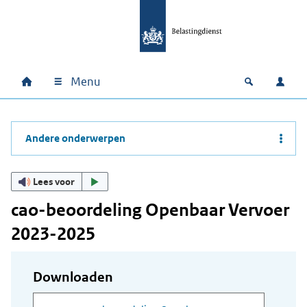
Ga naar hoofdinhoud
Ga direct naar hoofdnavigatie
Ga direct naar footer
Menu
Home
Open zoek
Inlo
Hoofdnavigatie
Andere onderwerpen
Lees voor
cao-beoordeling Openbaar Vervoer
2023-2025
Downloaden