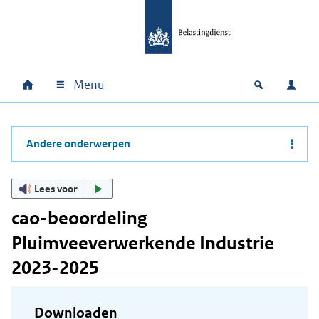
Ga naar hoofdinhoud
Ga direct naar hoofdnavigatie
Ga direct naar footer
Menu
Home
Open zoek
Inlo
Hoofdnavigatie
Andere onderwerpen
Lees voor
cao-beoordeling
Pluimveeverwerkende Industrie
2023-2025
Downloaden