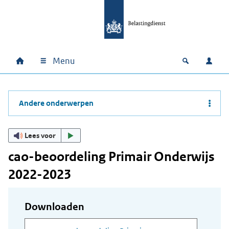
Ga naar hoofdinhoud
Ga direct naar hoofdnavigatie
Ga direct naar footer
Menu
Home
Open zoek
Inlo
Hoofdnavigatie
Andere onderwerpen
Lees voor
cao-beoordeling Primair Onderwijs
2022-2023
Downloaden