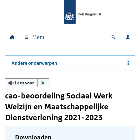
Ga naar hoofdinhoud
Ga direct naar hoofdnavigatie
Ga direct naar footer
Menu
Home
Open zoek
Inlo
Hoofdnavigatie
Andere onderwerpen
Lees voor
cao-beoordeling Sociaal Werk
Welzijn en Maatschappelijke
Dienstverlening 2021-2023
Downloaden