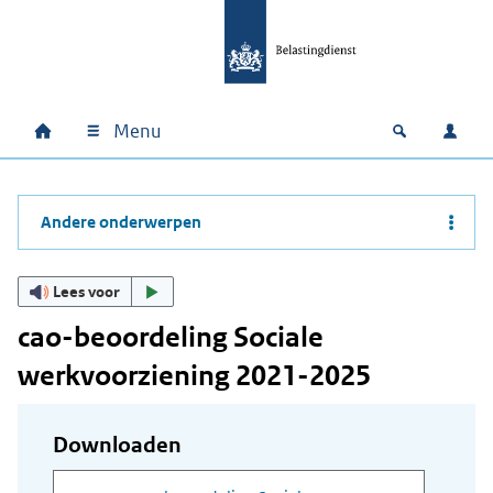
Ga naar hoofdinhoud
Ga direct naar hoofdnavigatie
Ga direct naar footer
Menu
Home
Open zoek
Inlo
Hoofdnavigatie
Andere onderwerpen
Lees voor
cao-beoordeling Sociale
werkvoorziening 2021-2025
Downloaden