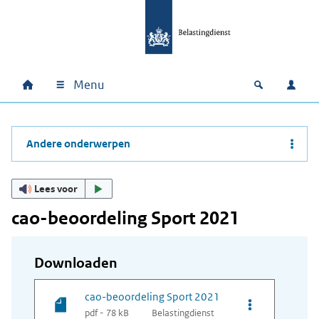
Ga naar hoofdinhoud
Ga direct naar hoofdnavigatie
Ga direct naar footer
Menu
Home
Open zoek
Inlo
Hoofdnavigatie
Andere onderwerpen
Lees voor
cao-beoordeling Sport 2021
Downloaden
cao-beoordeling Sport 2021
Opties van bes
pdf - 78 kB
Belastingdienst