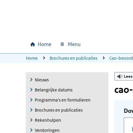
Ga naar hoofdinhoud
Ga direct naar hoofdnavigatie
Ga direct naar footer
Home
Menu
Hoofdnavigatie
U bevindt zich hier:
Home
Brochures en publicaties
Cao-beoord
Lees
Nieuws
cao-
Belangrijke datums
Programma's en formulieren
Brochures en publicaties
Do
Rekenhulpen
Verstoringen