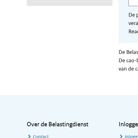
De p
vera
Read
De Belas
De cao-b
van de 
Algemene informatie
Over de Belastingdienst
Inlogg
Contact
Inlogg