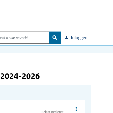
nt u naar op zoek?
zoek
Inloggen
f 2024-2026
Opties van bestand ca
Belastingdienst