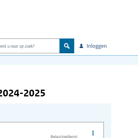
nt u naar op zoek?
zoek
Inloggen
 2024-2025
Opties van bestand ca
Belastingdienst