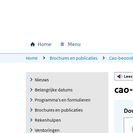
Ga naar hoofdinhoud
Ga direct naar hoofdnavigatie
Ga direct naar footer
Home
Menu
Hoofdnavigatie
U bevindt zich hier:
Home
Brochures en publicaties
Cao-beoord
Lees
Nieuws
cao-
Belangrijke datums
Programma's en formulieren
Brochures en publicaties
Do
Rekenhulpen
Verstoringen