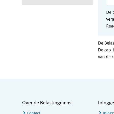
De p
vera
Read
De Belas
De cao-b
van de 
Algemene informatie
Over de Belastingdienst
Inlogg
Contact
Inlogg