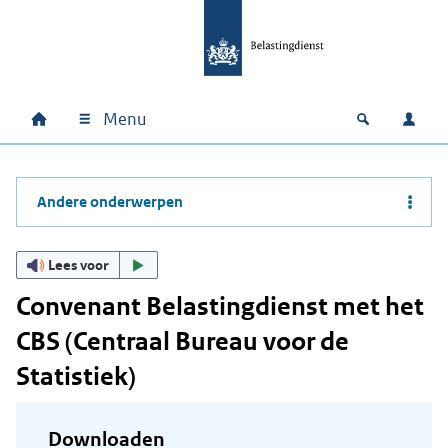
Ga naar hoofdinhoud
Ga direct naar hoofdnavigatie
Ga direct naar footer
Menu
Home
Open zoek
Inlo
Hoofdnavigatie
Andere onderwerpen
Lees voor
Convenant Belastingdienst met het
CBS (Centraal Bureau voor de
Statistiek)
Downloaden