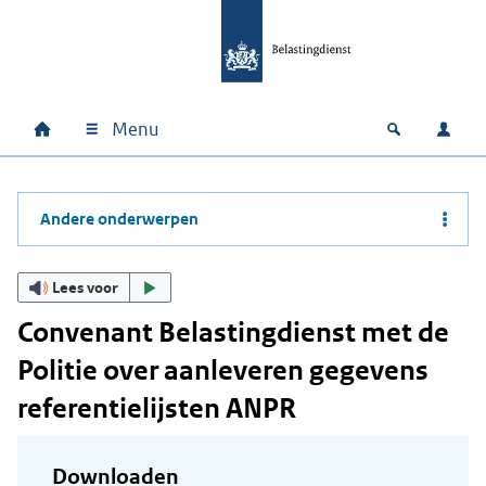
Ga naar hoofdinhoud
Ga direct naar hoofdnavigatie
Ga direct naar footer
Menu
Home
Open zoek
Inlo
Hoofdnavigatie
Andere onderwerpen
Lees voor
Convenant Belastingdienst met de
Politie over aanleveren gegevens
referentielijsten ANPR
Downloaden