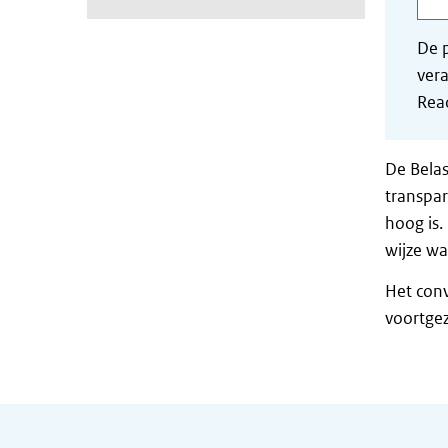
De p
vera
Read
De Belas
transpar
hoog is.
wijze wa
Het conv
voortgez
Algemene informatie