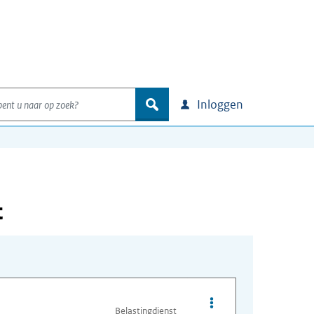
nt u naar op zoek?
zoek
Inloggen
t
Opties van bestand Con
Belastingdienst