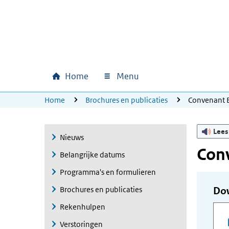
Ga naar hoofdinhoud
Ga direct naar hoofdnavigatie
Ga direct naar footer
Home
Menu
Hoofdnavigatie
U bevindt zich hier:
Home
Brochures en publicaties
Convenant B
Lees
Nieuws
Conv
Belangrijke datums
Programma's en formulieren
Brochures en publicaties
Do
Rekenhulpen
Verstoringen