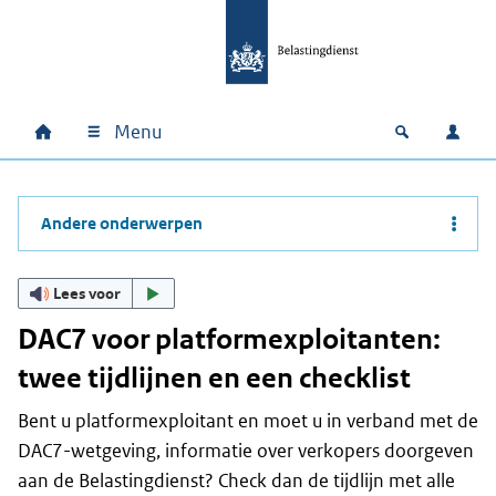
Ga naar hoofdinhoud
Ga direct naar hoofdnavigatie
Ga direct naar footer
Menu
Home
Open zoek
Inlo
Hoofdnavigatie
Andere onderwerpen
Lees voor
DAC7 voor platformexploitanten:
twee tijdlijnen en een checklist
Bent u platformexploitant en moet u in verband met de
DAC7-wetgeving, informatie over verkopers doorgeven
aan de Belastingdienst? Check dan de tijdlijn met alle