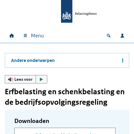
Ga naar hoofdinhoud
Ga direct naar hoofdnavigatie
Ga direct naar footer
Menu
Home
Open zoek
Inlo
Hoofdnavigatie
Andere onderwerpen
Lees voor
Erfbelasting en schenkbelasting en
de bedrijfsopvolgingsregeling
Downloaden