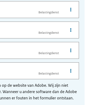
Opties van bestand H
Belastingdienst
Opties van bestand H
Belastingdienst
Opties van bestand H
Belastingdienst
Opties van bestand H
Belastingdienst
op de website van Adobe. Wij zijn niet
der. Wanneer u andere software dan de Adobe
nnen er fouten in het formulier ontstaan.