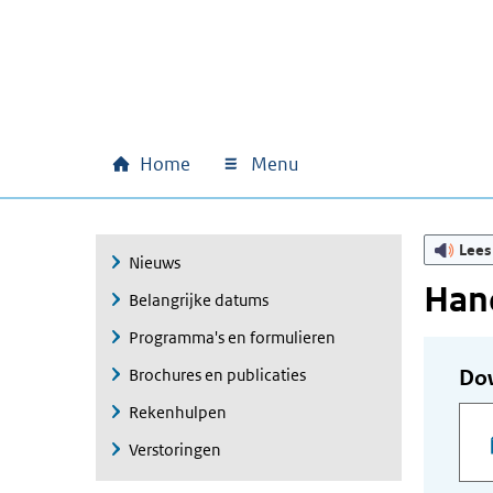
Ga naar hoofdinhoud
Ga direct naar hoofdnavigatie
Ga direct naar footer
Home
Menu
Hoofdnavigatie
Lees
Nieuws
Han
Belangrijke datums
Programma's en formulieren
Brochures en publicaties
Do
Rekenhulpen
Verstoringen