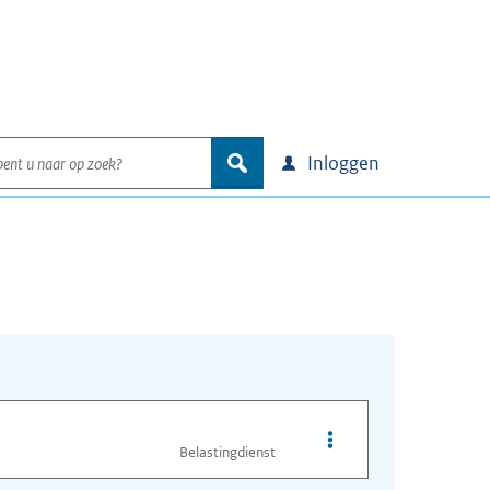
nt u naar op zoek?
zoek
Inloggen
Opties van bestand H
Belastingdienst