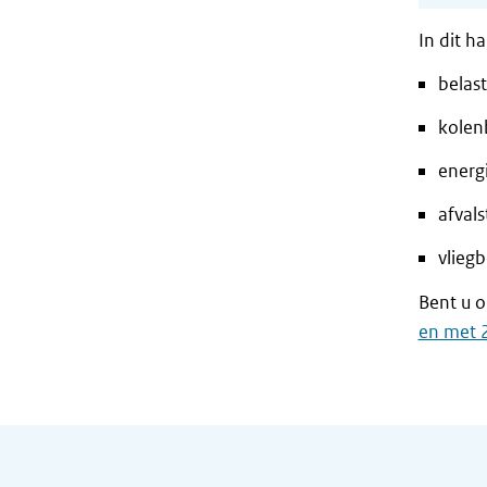
In dit h
belast
kolen
energ
afvals
vliegb
Bent u o
en met 
Algemene informatie