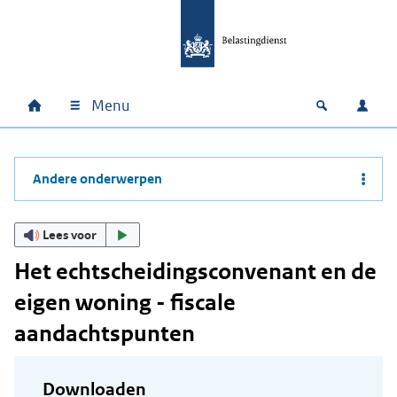
Ga naar hoofdinhoud
Ga direct naar hoofdnavigatie
Ga direct naar footer
Menu
Home
Open zoek
Inlo
Hoofdnavigatie
Andere onderwerpen
Lees voor
Het echtscheidingsconvenant en de
eigen woning - fiscale
aandachtspunten
Downloaden