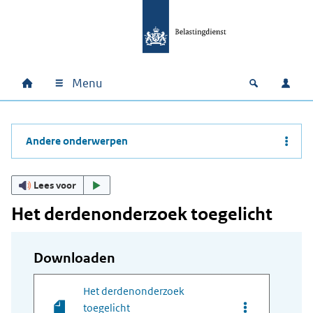
Ga naar hoofdinhoud
Ga direct naar hoofdnavigatie
Ga direct naar footer
Menu
Home
Open zoek
Inlo
Hoofdnavigatie
Andere onderwerpen
Lees voor
Het derdenonderzoek toegelicht
Downloaden
Het derdenonderzoek
Opties van bes
toegelicht