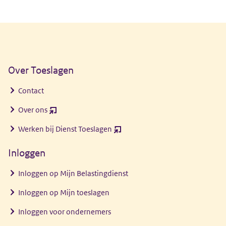
Algemene informatie
Over Toeslagen
Contact
Over ons
(opent
nieuw
Werken bij Dienst Toeslagen
(opent
venster)
nieuw
Inloggen
venster)
Inloggen op Mijn Belastingdienst
Inloggen op Mijn toeslagen
Inloggen voor ondernemers