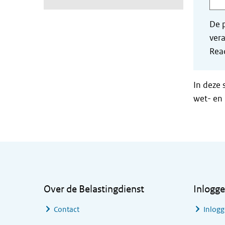
De p
vera
Read
In deze 
wet- en 
Algemene informatie
Over de Belastingdienst
Inlogg
Contact
Inlogg