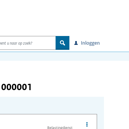
nt u naar op zoek?
zoek
Inloggen
 000001
Opties van bestand I
Belastingdienst