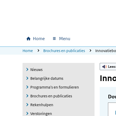
Ga naar hoofdinhoud
Ga direct naar hoofdnavigatie
Ga direct naar footer
Home
Menu
Hoofdnavigatie
U bevindt zich hier:
Home
Brochures en publicaties
Innovatieb
Lees
Nieuws
Inn
Belangrijke datums
Programma's en formulieren
Brochures en publicaties
Do
Rekenhulpen
Verstoringen