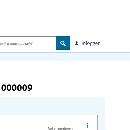
nt u naar op zoek?
zoek
Inloggen
 000009
Opties van bestand I
Belastingdienst