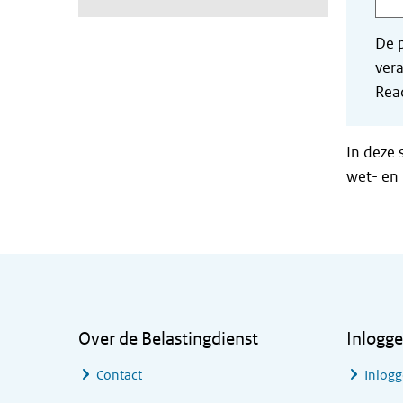
De p
vera
Read
In deze 
wet- en 
Algemene informatie
Over de Belastingdienst
Inlogg
Contact
Inlogg