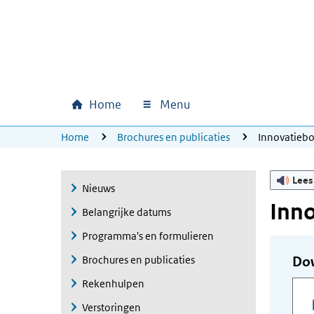
Ga naar hoofdinhoud
Ga direct naar hoofdnavigatie
Ga direct naar footer
Home
Menu
Hoofdnavigatie
U bevindt zich hier:
Home
Brochures en publicaties
Innovatieb
Lees
Nieuws
Inn
Belangrijke datums
Programma's en formulieren
Brochures en publicaties
Do
Rekenhulpen
Verstoringen