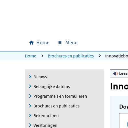
Ga naar hoofdinhoud
Ga direct naar hoofdnavigatie
Ga direct naar footer
Home
Menu
Hoofdnavigatie
U bevindt zich hier:
Home
Brochures en publicaties
Innovatieb
Lees
Nieuws
Inn
Belangrijke datums
Programma's en formulieren
Brochures en publicaties
Do
Rekenhulpen
Verstoringen