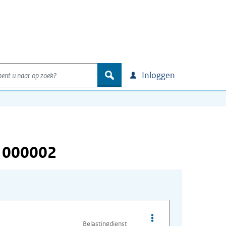
nt u naar op zoek?
zoek
Inloggen
 000002
Opties van bestand I
Belastingdienst