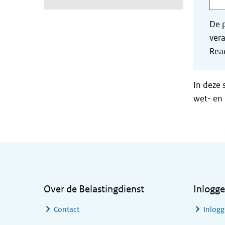
De p
vera
Read
In deze 
wet- en 
Algemene informatie
Over de Belastingdienst
Inlogg
Contact
Inlogg