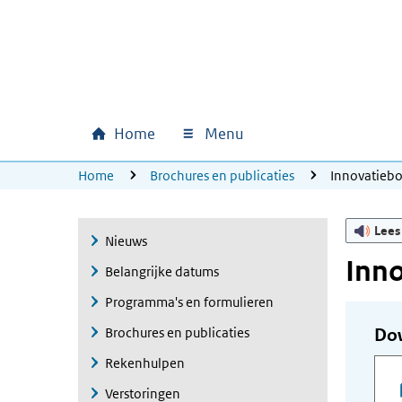
Ga naar hoofdinhoud
Ga direct naar hoofdnavigatie
Ga direct naar footer
Home
Menu
Hoofdnavigatie
U bevindt zich hier:
Home
Brochures en publicaties
Innovatieb
Lees
Nieuws
Inn
Belangrijke datums
Programma's en formulieren
Brochures en publicaties
Do
Rekenhulpen
Verstoringen