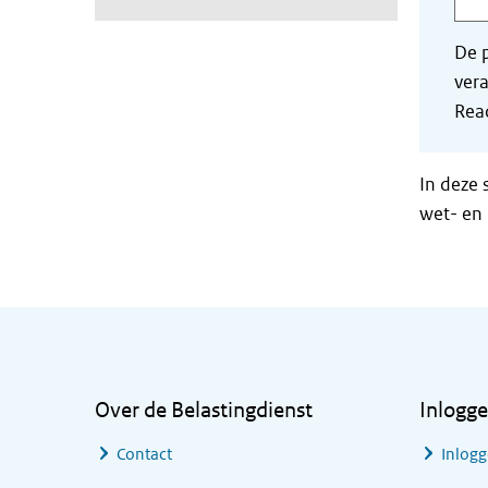
De p
vera
Read
In deze 
wet- en 
Algemene informatie
Over de Belastingdienst
Inlogg
Contact
Inlogg