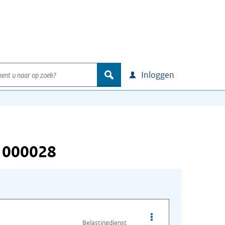
nt u naar op zoek?
zoek
Inloggen
 000028
Opties van bestand I
Belastingdienst