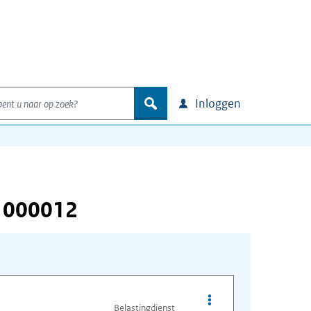
nt u naar op zoek?
zoek
Inloggen
 000012
Opties van bestand I
Belastingdienst