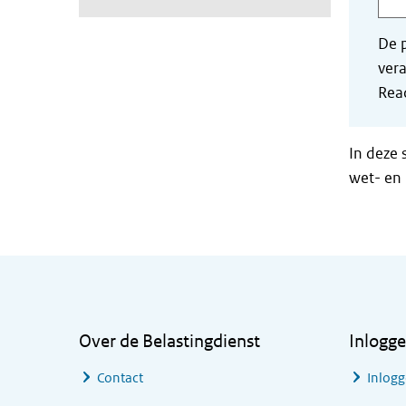
De p
vera
Read
In deze 
wet- en 
Algemene informatie
Over de Belastingdienst
Inlogg
Contact
Inlogg