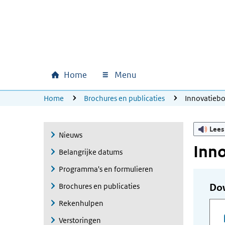
Ga naar hoofdinhoud
Ga direct naar hoofdnavigatie
Ga direct naar footer
Home
Menu
Hoofdnavigatie
U bevindt zich hier:
Home
Brochures en publicaties
Innovatieb
Lees
Nieuws
Inn
Belangrijke datums
Programma's en formulieren
Brochures en publicaties
Do
Rekenhulpen
Verstoringen