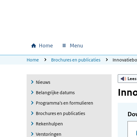
Ga naar hoofdinhoud
Ga direct naar hoofdnavigatie
Ga direct naar footer
Home
Menu
Hoofdnavigatie
U bevindt zich hier:
Home
Brochures en publicaties
Innovatieb
Lees
Nieuws
Inn
Belangrijke datums
Programma's en formulieren
Brochures en publicaties
Do
Rekenhulpen
Verstoringen