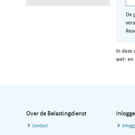
De p
vera
Read
In deze 
wet- en 
Algemene informatie
Over de Belastingdienst
Inlogg
Contact
Inlogg