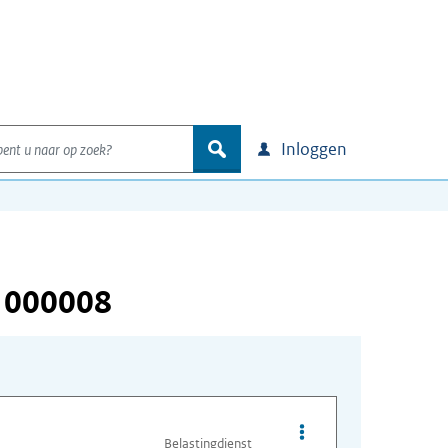
nt u naar op zoek?
zoek
Inloggen
 000008
Opties van bestand I
Belastingdienst