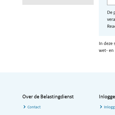
De p
vera
Read
In deze 
wet- en 
Algemene informatie
Over de Belastingdienst
Inlogg
Contact
Inlogg