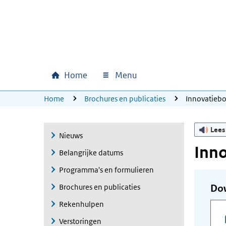
Ga naar hoofdinhoud
Ga direct naar hoofdnavigatie
Ga direct naar footer
Home
Menu
Hoofdnavigatie
U bevindt zich hier:
Home
Brochures en publicaties
Innovatieb
Lees
Nieuws
Inn
Belangrijke datums
Programma's en formulieren
Brochures en publicaties
Do
Rekenhulpen
Verstoringen