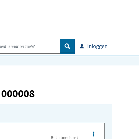
nt u naar op zoek?
zoek
Inloggen
 000008
Opties van bestand I
Belastingdienst