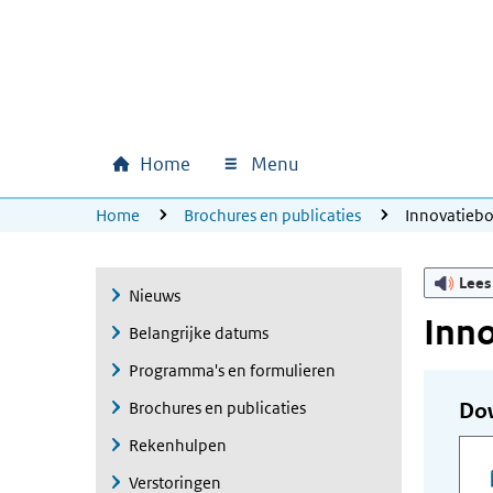
Ga naar hoofdinhoud
Ga direct naar hoofdnavigatie
Ga direct naar footer
Home
Menu
Hoofdnavigatie
U bevindt zich hier:
Home
Brochures en publicaties
Innovatieb
Lees
Nieuws
Inn
Belangrijke datums
Programma's en formulieren
Brochures en publicaties
Do
Rekenhulpen
Verstoringen