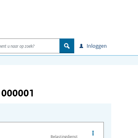
nt u naar op zoek?
zoek
Inloggen
 000001
Opties van bestand I
Belastingdienst