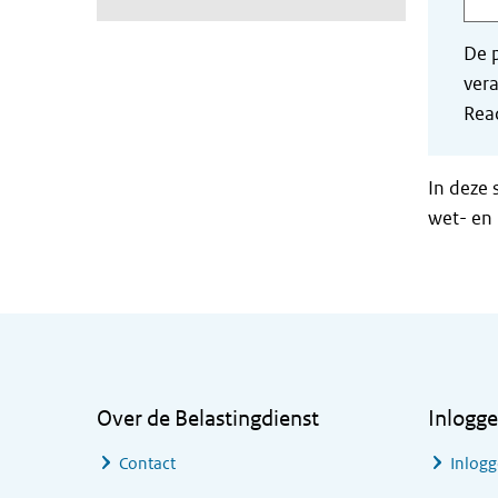
De p
vera
Read
In deze 
wet- en 
Algemene informatie
Over de Belastingdienst
Inlogg
Contact
Inlogg