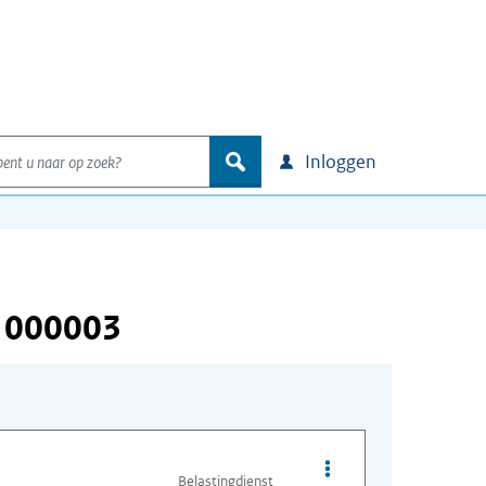
nt u naar op zoek?
zoek
Inloggen
 000003
Opties van bestand I
Belastingdienst