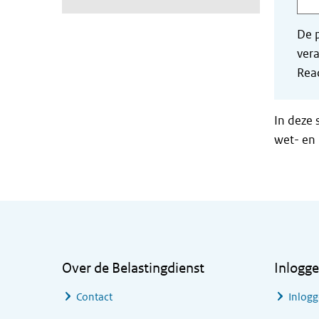
De p
vera
Read
In deze 
wet- en 
Algemene informatie
Over de Belastingdienst
Inlogg
Contact
Inlogg