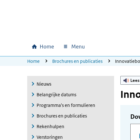
Ga naar hoofdinhoud
Ga direct naar hoofdnavigatie
Ga direct naar footer
Home
Menu
Hoofdnavigatie
U bevindt zich hier:
Home
Brochures en publicaties
Innovatieb
Lees
Nieuws
Inn
Belangrijke datums
Programma's en formulieren
Brochures en publicaties
Do
Rekenhulpen
Verstoringen