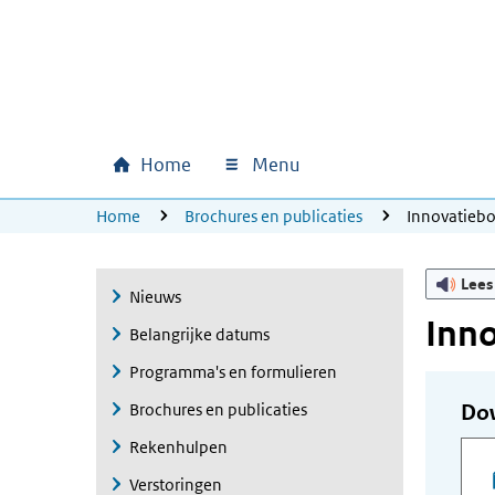
Ga naar hoofdinhoud
Ga direct naar hoofdnavigatie
Ga direct naar footer
Home
Menu
Hoofdnavigatie
U bevindt zich hier:
Home
Brochures en publicaties
Innovatieb
Lees
Nieuws
Inn
Belangrijke datums
Programma's en formulieren
Brochures en publicaties
Do
Rekenhulpen
Verstoringen