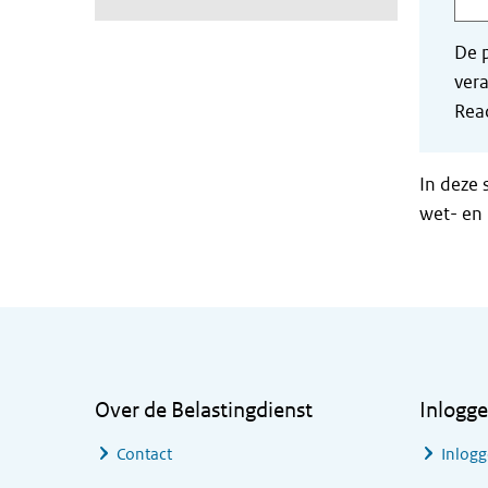
De p
vera
Read
In deze 
wet- en 
Algemene informatie
Over de Belastingdienst
Inlogg
Contact
Inlogg