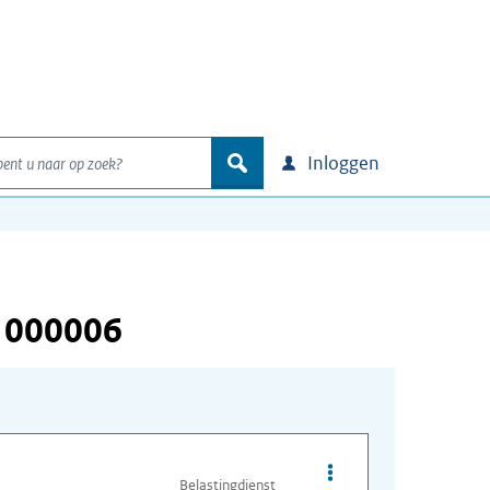
nt u naar op zoek?
zoek
Inloggen
 000006
Opties van bestand I
Belastingdienst